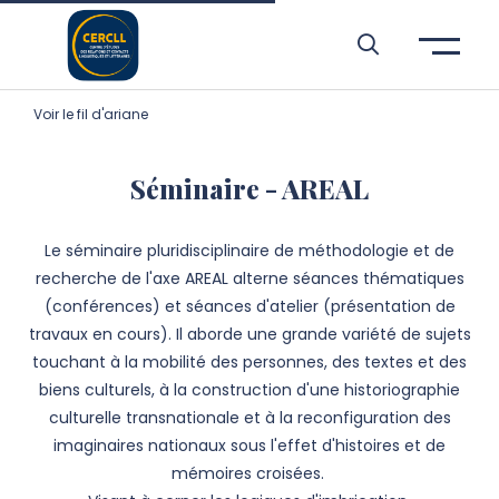
Aller à l’entête de page
Aller au menu principale
Aller au contenu principal
Aller à la recherche
Passer aux cookies
Aller au pied de page
Voir le fil d'ariane
Séminaire - AREAL
Le séminaire pluridisciplinaire de méthodologie et de
recherche de l'axe AREAL alterne séances thématiques
(conférences) et séances d'atelier (présentation de
travaux en cours). Il aborde une grande variété de sujets
touchant à la mobilité des personnes, des textes et des
biens culturels, à la construction d'une historiographie
culturelle transnationale et à la reconfiguration des
imaginaires nationaux sous l'effet d'histoires et de
mémoires croisées.