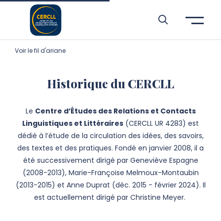
Aller à l’entête de page
Aller au menu principale
Aller au contenu principal
Aller à la recherche
Passer aux cookies
Aller au pied de page
Voir le fil d'ariane
Historique du CERCLL
Le
Centre d’Études des Relations et Contacts
Linguistiques et Littéraires
(CERCLL UR 4283) est
dédié à l’étude de la circulation des idées, des savoirs,
des textes et des pratiques. Fondé en janvier 2008, il a
été successivement dirigé par Geneviève Espagne
(2008-2013), Marie-Françoise Melmoux-Montaubin
(2013-2015) et Anne Duprat (déc. 2015 - février 2024). Il
est actuellement dirigé par Christine Meyer.