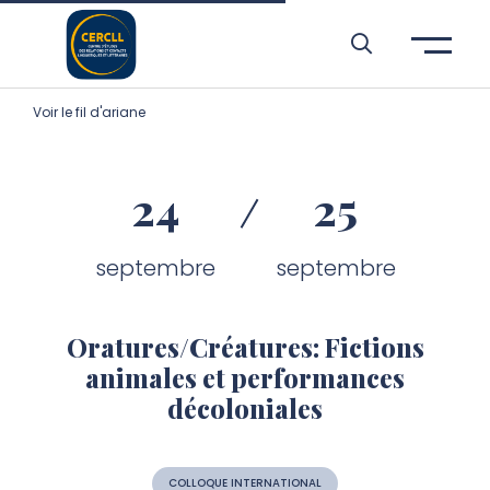
Aller à l’entête de page
Aller au menu principale
Aller au contenu principal
Aller à la recherche
Passer aux cookies
Aller au pied de page
Voir le fil d'ariane
24
25
septembre
septembre
Oratures/Créatures: Fictions
animales et performances
décoloniales
COLLOQUE INTERNATIONAL